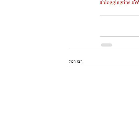
#bloggingtips
#W
הצג הכול