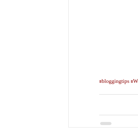
#bloggingtips
#W