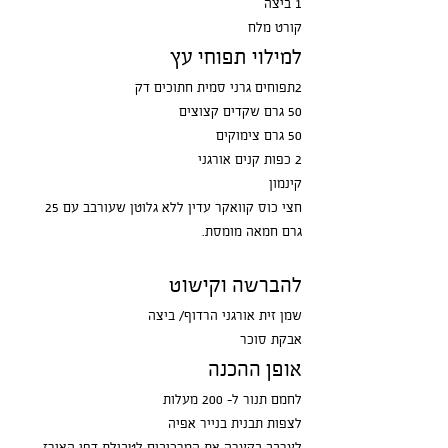
1 ביצה
קורט מלח
למילוי תפוחי עץ
2תפוחים גרני סמית חתוכים דק
50 גרם שקדים קצוצים
50 גרם צימוקים
2 כפות קנים אורגני
קינמון
חצי כוס קוואקר עדין ללא גלוטן שעורבב עם 25 
גרם חמאה מומסת.
להברשה וקישוט
שמן זית אורגני הרדוף/ ביצה
אבקת סוכר
אופן ההכנה
לחמם תנור ל- 200 מעלות
לצפות תבנית בנייר אפיה
לערבב בקערה את המרכיבים לטבילת דפי האורז 