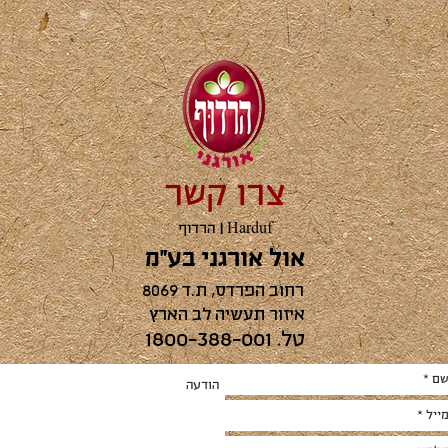
צרו קשר
| Harduf
הרדוף
אול אורגני בע״מ
רחוב‭ ‬הפרדס, ת.ד 8069
איזור‭ ‬תעשיה‭ ‬לב‭ ‬הארץ‭ ‬
טל. 1800-388-001