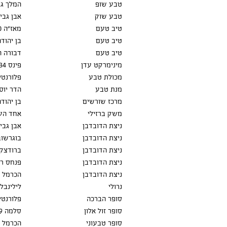
טבע שופ
62 המלך ג'ו
טבע שוק
אבן גבירול
טיב טעם
מאז"ה 40
טיב טעם
בן יהודה
טיב טעם
דבורה הנ
מינימרקט עדן
פינס 34
מכולת טבע
פלורנטין 
מנת טבע
הדר יוסף 
מרכז שורשים
בן יהודה 
משק ברזילי
אחד העם 6, נוה צ
ניצת הדובדבן
אבן גבירו
ניצת הדובדבן
בוגרשוב 0
ניצת הדובדבן
ברודצקי 5
ניצת הדובדבן
פנחס רוזן 72, ט
ניצת הדובדבן
הכרמל 30
נרולי
לילינבלו
סופר הברכה
פלורנטין 
סופר זול אלון
סלמה 139
סופר טבעוני
הכרמל 50 שוק הכרמל 50