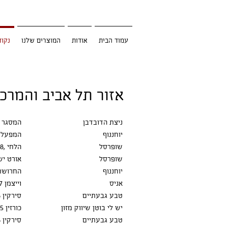
עמוד הבית
אודות
המוצרים שלנו
נקוד
אזור תל אביב והמרכז
ניצת הדובדבן
המסגר 8
יוחננוף
המפעל 2
שופרסל
הלחי ,28
שופרסל
אורט ישר
יוחננוף
החרושת 4
אניס
וייצמן 17 פינת שנקין גבעתיים
טבע גבעתיים
סירקין 18
יש לי בוטן שיווק מזון
כורזין 5
טבע גבעתיים
סירקין 18