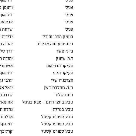
אניס
דיזינגוף 24
אניס
וייצמן מר
אניס
דיזינגו
אניס
אבא אחימאיר 
אניס
שרונה מ
בוטיק הפרי והירק
ידידיה פ
בית טבע נווה אביבים
יהודה הנ
בי נייטשר
דרך סלמה
ד.ר. שיווק
יהודה המ
העיקר הבריאות
אשתורי ה
העיקר הקפ
דיזינגוף 8
הצרכניה שלי
ערבי נחל 
ח.ד. מחלבת דשן
יגאל אלון 
חנות שלנו
שדרות ה
טבע בחצי חינם - טבע בגימל
אחימאיר 
טבע בנחלה
נחלת יצח
טבע ספורט קסטל
ארלוזורוב
טבע ספורט קסטל
דזינגוף 101
טבע ספורט קסטל
קרליבך 27