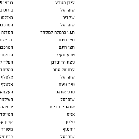
עידן הטבע
כורזין 5
שופרסל
בורוכוב 54
שקדיה
כצנלסון 6
שופרסל
המרכבה 
ח.נ.י כרמלה למסחר
הסדנה 5
חצי חינם
הכישור 22
חצי חינם
המרכבה 1
טבע מקס
הרוקמים 
ניצת הדובדבן
הפלד 7
עמנואל סחר
ההסתדרות
שופרסל
אלטלף א.
טיב טעם
אלטלף 1
נורני אורגני
העצמאות 
שופרסל
השקמה 
אורגניק מרקט
ירמיהו 25
אניס
המייסדים
תלתן
קניון ק.
יוחננוף
משורר השואה 
שופרסל
בריניצקי 