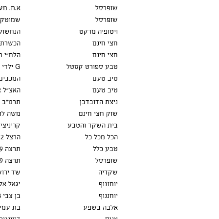
שופרסל
א.ת. מע
שופרסל
שמוטקין 
ויטופיה מרקט
הנחשול -
חצי חינם
הכשרת ה
חצי חינם
הלח"י רא
טבע ספורט קסטל
ילדי טהרן 5, מתחם
G
טיב טעם
המכבים, 
טיב טעם
האצ"ל א
ניצת הדובדבן
תרמ"ב 32
שוק חצי חינם
משה לוי
בית השקד והטבע
קריניצי 10
הכל מכל כל
הרצל 72
טבע כלל
תרצה 19
שופרסל
תרצה 19
שקדיה
שד ירושל
יוחננוף
יגאל אלון
יוחננוף
בן צבי 108
אלבה בשפע
בת עמי 6 פינת שד' ירושלים