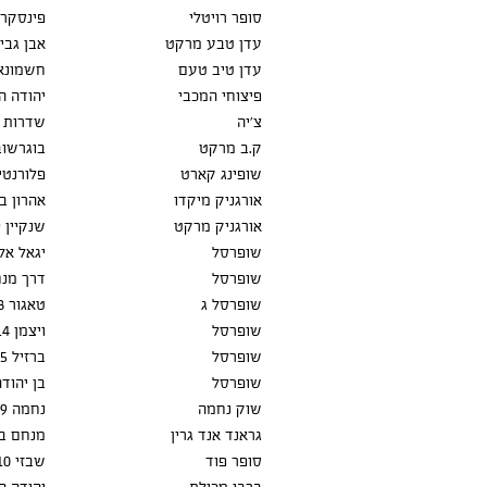
סופר רויטלי
פינסקר 11
עדן טבע מרקט
אבן גבירול 71, 
עדן טיב טעם
חשמונאים
פיצוחי המכבי
יהודה המ
צ'יה
שדרות יה
ק.ב מרקט
בוגרשוב 9
שופינג קארט
פלורנטין 
אורגניק מיקדו
אהרון בק
אורגניק מרקט
שנקיין 59
שופרסל
יגאל אלון
שופרסל
דרך מנחם 
שופרסל ג
טאגור 38
שופרסל
ויצמן 14
שופרסל
ברזיל 15
שופרסל
בן יהודה 
שוק נחמה
נחמה 9
גראנד אנד גרין
מנחם בגין
סופר פוד
שבזי 10