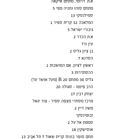
א.ת. דרומי, מתחם איקאה
מתחם סוהו נתניה מפי 5
סמילנסקי 13
המלאכה 32 קרית ספיר 1
גיבורי ישראל 5
א.ת הכדר 2
עין ורד
בן ציון גליס 2
הסדנא 7
ראשון לציון, אם המושבות 1
ההסתדרות 3
(מעל אושר עד) B גליס 30 מתחם 20
הרב פינטו - סגולה 20
יצחק רבין 17
מרכז מסחרי מצפה ספיר - צור יגאל
משה דיין 2
זבוטינסקי
סמטת אל על 2
אוסישקין 18
תחם סופר בונוס קרית שאול 7 תל אביב 13