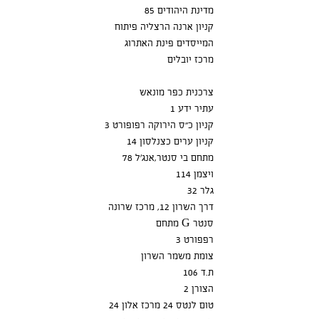
מדינת היהודים 85
קניון ארנה הרצליה פיתוח
המייסדים פינת האתרוג
מרכז יובלים
צרכנית כפר מונאש
עתיר ידע 1
קניון כ"ס הירוקה רפופורט 3
קניון ערים כצנלסון 14
מתחם בי סנטר,אנג'ל 78
ויצמן 114
גלר 32
דרך השרון 12, מרכז שרונה
מתחם G סנטר
רפפורט 3
צומת משמר השרון
ת.ד 106
הצורן 2
טום לנטס 24 מרכז אלון 24