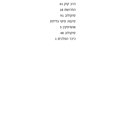
הרב קוק 41
החרושת 18
סוקולוב 91
סינמה סיטי גלילות
אושיסקין 5
סוקולוב 48
כיכר המלכים 1
אחוזה 87
אוסטרובסקי 39
אליעזר יפה 5
הנשר 1
המלאכה 1, קניון רננים
החרושת 8
קיבוץ שדה אליהו
הדרור 8
הדקל 2
בוטיק טבע
סטופ מרקט
מאמאדמה