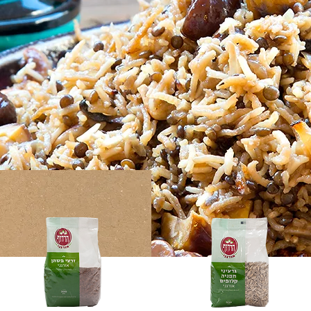
זרעי פשתן אורגני
גרעיני חמניה אורגני