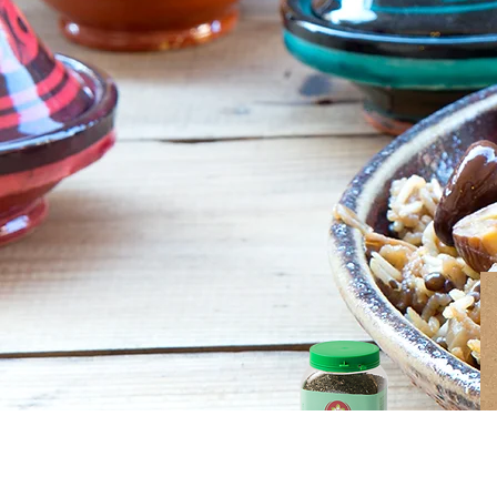
זרעי צ׳יה אורגניים