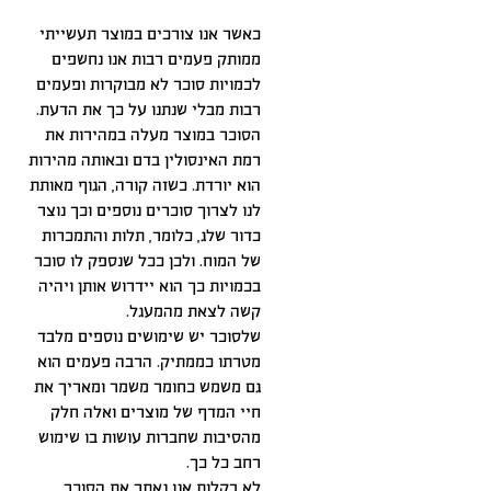
כאשר אנו צורכים במוצר תעשייתי
ממותק פעמים רבות אנו נחשפים
לכמויות סוכר לא מבוקרות ופעמים
רבות מבלי שנתנו על כך את הדעת.
הסוכר במוצר מעלה במהירות את
רמת האינסולין בדם ובאותה מהירות
הוא יורדת. כשזה קורה, הגוף מאותת
לנו לצרוך סוכרים נוספים וכך נוצר
כדור שלג, כלומר, תלות והתמכרות
של המוח. ולכן ככל שנספק לו סוכר
בכמויות כך הוא יידרוש אותן ויהיה
קשה לצאת מהמעגל.
שלסוכר יש שימושים נוספים מלבד
מטרתו כממתיק. הרבה פעמים הוא
גם משמש כחומר משמר ומאריך את
חיי המדף של מוצרים ואלה חלק
מהסיבות שחברות עושות בו שימוש
רחב כל כך.
לא בקלות אנו נאתר את הסוכר