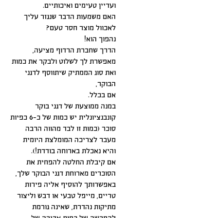
ועדיין טעימים ואיכותיים.
האם משמעות הדבר שנגזר עליך
לאכוול מוצר חסר טעם?
נהפוך הוא!
הדרך שחברת הרדוף מציעה,
מאפשרת לך לשלוט ולבקר את כמות
ואת סוג הממתיק שיתווסף לדגני
הבוקר,
אם בכלל.
במנה ממוצעת של דגני בוקר
קונבנציונלית יש כמות של כ-6 כפיות
סוכר (כמות זו לבד מהווה הרבה
מעבר לצריכה המומלצת היומית
והיא נאכלת בארוחה בודדת!).
אם קיבלת החלטה להפחית את
הסוכרים מארוחת דגני הבוקר שלך,
באפשרותך להוסיף אליה פירות
טריים, מייפל טבעי או דבש וליצור
מתיקות נהדרת, שאינה גורמת