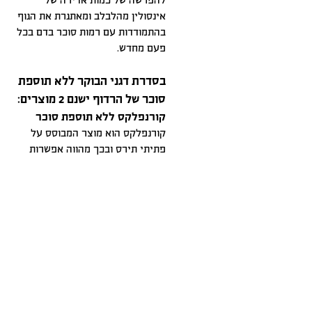
להפרשה של כמות אדירה של
אינסולין מהלבלב ומאתגרת את הגוף
בהתמודדות עם רמות סוכר בדם בכל
פעם מחדש.
בסדרת דגני הבוקר ללא תוספת
סוכר של הרדוף ישנם 2 מוצרים:
קורנפלקס ללא תוספת סוכר
קורנפלקס הוא מוצר המבוסס על
פתיתי תירס ובכך מהווה אפשרות
לשימוש אצל חולי צליאק. מרקמו
פריך והוא מוכר ואהוב בקרב
הילדים. ניתן להוסיף אותו למשקאות
צמחיים, לחלב וכן ליוגורט. ניתן
להמתיק לפי הטעם עם דבש או
מייפל טבעי, תוספת של פרי טרי
חתוך לקוביות קטנות תשדרג
משמעותית את ארוחת הבוקר.
טיפ נוסף – כיוון שהוא אינו ממותק
ומאוד פריך – ניתן לרסק בשקית או