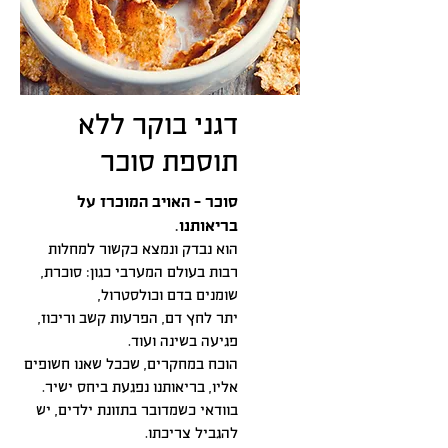
דגני בוקר ללא
תוספת סוכר
סוכר - האויב המוכרז על
בריאותנו.
הוא נבדק ונמצא כקשור למחלות
רבות בעולם המערבי כגון: סוכרת,
שומנים בדם וכולסטרול,
יתר לחץ דם, הפרעות קשב וריכוז,
פגיעה בשינה ועוד.
הוכח במחקרים, שככל שאנו חשופים
אליו, בריאותנו נפגעת ביחס ישיר.
בוודאי כשמדובר בתזונת ילדים, יש
להגביל צריכתו.