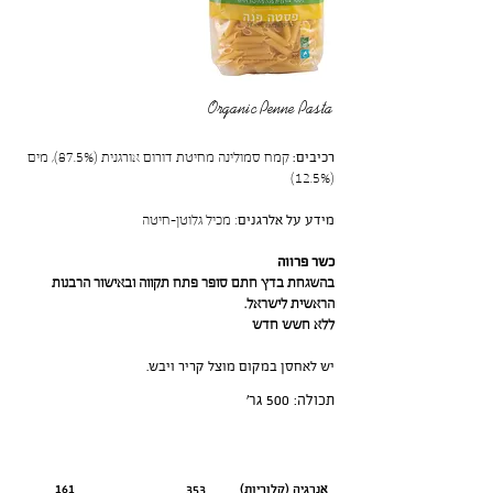
Organic Penne Pasta
רכיבים:
קמח סמולינה מחיטת דורום אורגנית (87.5%), מים
(12.5%)
מידע על אלרגנים
: מכיל גלוטן-חיטה
כשר פרווה
בהשגחת בדץ חתם סופר פתח תקווה ובאישור הרבנות
הראשית לישראל.
ללא חשש חדש
יש לאחסן במקום מוצל קריר ויבש.
תכולה: 500 גר׳
ערך תזונתי
יבשה לפני בישול-100 גרם
מבושלת ומסוננת
אנרגיה (קלוריות)
161
353