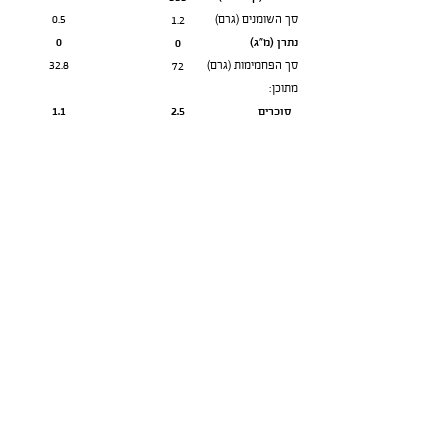
סך השומנים (גרם)
0.5
1.2
נתרן (מ״ג)
0
0
סך הפחמימות (גרם)
32.8
72
מתוכן:
סוכרים
2.5
1.1
כפיות סוכר
0.75
0.25
סיבים תזונתיים
3
1.3
חלבונים
12
5.5
הנתונים המופיעים על גבי אריזת
המוצרים שנמצאים על המדפים הם
הנתונים המדויקים והעדכניים ביותר.
ייתכן כי חלק ממוצרינו המופיעים