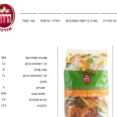
ות מכירה
מגזין בריאות ומתכונים
הסדרי נגישות
צור קשר
ערך תזונתי
יבשה לפני בישול-100 גרם
352
אנרגיה (קלוריות)
1.2
סך השומנים (גרם)
8
נתרן (מ״ג)
71
סך הפחמימות (גרם)
מתוכן:
3
סוכרים
0.75
כפיות סוכר
3.5
סיבים תזונתיים
12.5
חלבונים