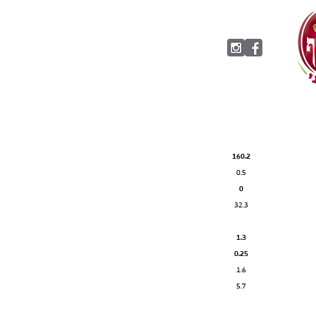
מבושלת ומסוננת
160.2
0.5
0
32.3
1.3
0.25
1.6
5.7