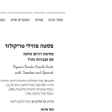
עמוד הבית
אודות
המוצרים שלנו
נקוד
פסטה פוזילי טריקולור
מחיטת דורום מלאה
עם עגבניות ותרד
OrganicTricolor Fusilli Pasta
with Tomatoes and Spinach
רכיבים:
קמח סמולינה מחיטת דורום אורגנית
מלאה (82.5%) (מכיל גלוטן), מים (12.5),
אבקת עגבניות אורגניות מיובשות (3%),
אבקת תרד מיובש (2%)
מידע על אלרגנים
: מכיל גלוטן-חיטה
כשר פרווה