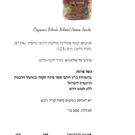
Organic Whole Wheat Penne Pasta
רכיבים:
קמח סמולינה מחיטת דורום אורגנית (87.5%)
(מכיל גלוטן), מים (12.5)
מידע על אלרגנים
: מכיל חיטה-גלוטן
כשר פרווה
בהשגחת בדץ חתם סופר פתח תקווה ובאישור הרבנות
הראשית לישראל.
ללא חשש חדש
יש לאחסן במקום מוצל קריר ויבש.
תכולה: 500 גר׳
ערך תזונתי
יבשה לפני בישול-100 גרם
מבושלת ומסוננת
אנרגיה (קלוריות)
348
158