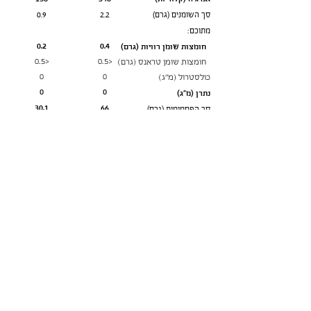
סך השומנים (גרם)
2.2
0.9
מתוכם:
0.2
0.4
חומצות שומן רוויות (גרם)
<‭‬0.5
<‭‬0.5
חומצות שומן טראנס (גרם)
0
0
כולסטרול (מ״ג)
0
0
נתרן (מ״ג)
30.1
66
סך הפחמימות (גרם)
מתוכן:
2.46
3.5
סוכרים
0.5
0.75
כפיות סוכר
3.5
8
סיבים תזונתיים
5.7
12
חלבונים
הנתונים המופיעים על גבי אריזת
המוצרים שנמצאים על המדפים הם