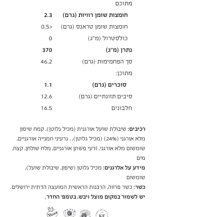
מתוכם
חומצות שומן רוויות (גרם)
2.3
חומצות שומן טראנס (גרם)
<‭‬0.5
כולסטרול (מ"ג)
0
נתרן (מ"ג)
370
סך הפחמימות (גרם)
46.2
מתוכן:
סוכרים (גרם)
1.1
סיבים תזונתיים (גרם)
12.6
חלבונים
16.5
רכיבים:
שיבולת שועל אורגנית (מכיל גלוטן), קמח שיפון
מלא אורגני (24%) (מכיל גלוטן), , גרעיני חמנייה אורגניים,
שומשום מלא אורגני, זרעי פשתן אורגניים, מלח שולחן, קצח,
מים
מידע על אלרגנים:
מכיל גלוטן (שיפון, שיבולת שועל),
שומשום
כשר:
כשר פרווה, הרבנות הראשית המועצה הדתית ירושלים.
יש לשמור במקום מוצל ויבש, בטמפ׳ החדר.