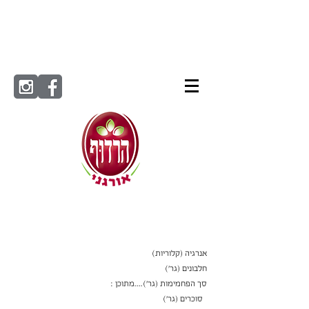
ערך
ל-100
תזונתי
גרם
אנרגיה (קלוריות)
חלבונים (גר׳)
סך הפחמימות (גר')....מתוכן :
סוכרים (גר׳)