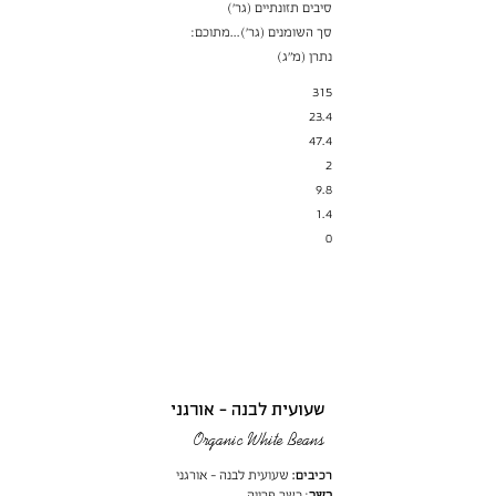
סיבים תזונתיים (גר׳)
סך השומנים (גר')...מתוכם:
נתרן (מ"ג)
315
23.4
47.4
2
9.8
1.4
0
שעועית לבנה - אורגני
Organic White Beans
רכיבים:
שעועית לבנה - אורגני
כשר
: כשר פרווה.