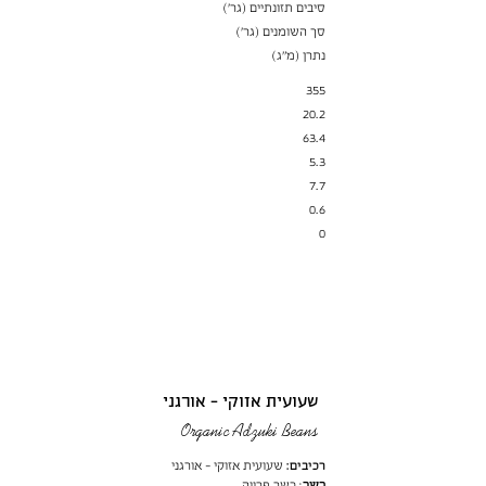
סיבים תזונתיים (גר׳)
סך השומנים (גר')
נתרן (מ"ג)
355
20.2
63.4
5.3
7.7
0.6
0
שעועית אזוקי - אורגני
Organic Adzuki Beans
רכיבים:
שעועית אזוקי - אורגני
כשר
: כשר פרווה.