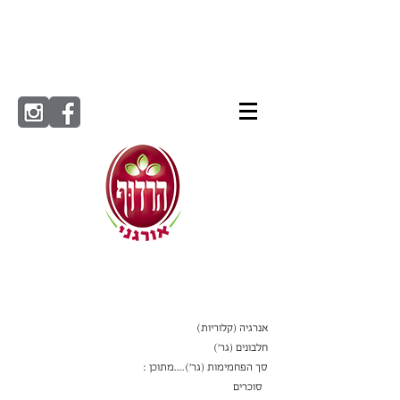
ערך
ל-100
תזונתי
גרם
אנרגיה (קלוריות)
חלבונים (גר׳)
סך הפחמימות (גר')....מתוכן :
סוכרים