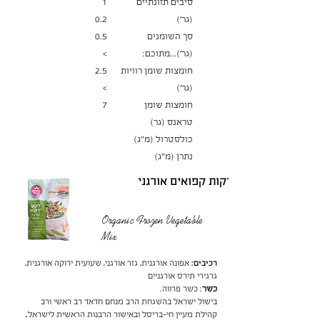
סיבים תזונתיים
1
(גר׳)
0.2
סך השומנים
0.5
(גר')...מתוכם:
>
חומצות שומן רוויות
2.5
(גר')
>
חומצות שומן
7
טראנס (גר)
כולסטרול (מ"ג)
נתרן (מ"ג)
לקט ירקות קפואים אורגני
Organic Frozen Vegetable
Mix
רכיבים:
אפונה אורגנית, גזר אורגני, שעועית ירוקה אורגנית,
גרגירי תירס אורגניים
כשר
: כשר פרווה.
בישול ישראל בהשגחת הרב מנחם חדאד רב ראשי ורב
.
קהילת מעיין חי-בריסל ובאישור הרבנות הראשית לישראל