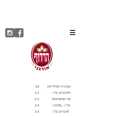
אנרגיה (קלוריות)
53
חלבונים (גר׳)
3.2
סך הפחמימות
9.2
(גר')....מתוכן :
3.4
סוכרים (גר׳)
3.5