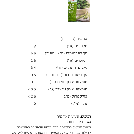
אנרגיה (קלוריות)
31
חלבונים (גר׳)
1.9
סך הפחמימות (גר')....מתוכן :
6.5
סוכרים (גר׳)
2.3
סיבים תזונתיים (גר׳)
3.4
סך השומנים (גר')...מתוכם:
0.5
חומצות שומן רוויות (גר')
0.1
חומצות שומן טראנס (גר)
0.5 >
כולסטרול (מ"ג)
2.5 >
נתרן (מ"ג)
0
רכיבים:
שעועית אורגנית
כשר
: כשר פרווה.
בישול ישראל בהשגחת הרב מנחם חדאד רב ראשי ורב
.
קהילת מעיין חי-בריסל ובאישור הרבנות הראשית לישראל