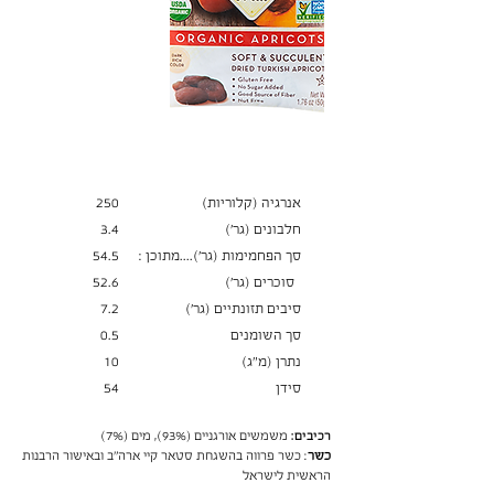
ערך תזונתי
ל-100 גרם
אנרגיה (קלוריות)
250
חלבונים (גר׳)
3.4
סך הפחמימות (גר')....מתוכן :
54.5
סוכרים (גר׳)
52.6
סיבים תזונתיים (גר׳)
7.2
סך השומנים
0.5
נתרן (מ"ג)
10
סידן
54
רכיבים:
משמשים אורגניים (93%), מים (7%)
כשר
: כשר פרווה בהשגחת סטאר קיי ארה"ב ובאישור הרבנות
הראשית לישראל