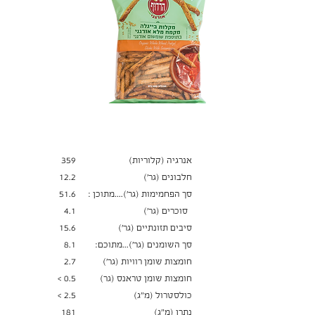
ערך תזונתי
ל-100 גרם
אנרגיה (קלוריות)
359
חלבונים (גר׳)
12.2
סך הפחמימות (גר')....מתוכן :
51.6
סוכרים (גר׳)
4.1
סיבים תזונתיים (גר׳)
15.6
סך השומנים (גר')...מתוכם:
8.1
חומצות שומן רוויות (גר')
2.7
חומצות שומן טראנס (גר)
0.5 >
כולסטרול (מ"ג)
2.5 >
נתרן (מ"ג)
181