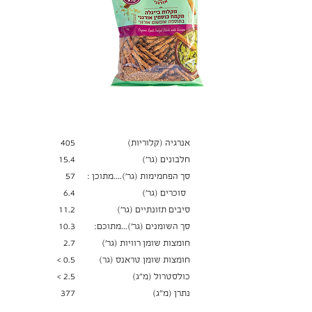
ערך תזונתי
ל-100 גרם
אנרגיה (קלוריות)
405
חלבונים (גר׳)
15.4
סך הפחמימות (גר')....מתוכן :
57
סוכרים (גר׳)
6.4
סיבים תזונתיים (גר׳)
11.2
סך השומנים (גר')...מתוכם:
10.3
חומצות שומן רוויות (גר')
2.7
חומצות שומן טראנס (גר)
0.5 >
כולסטרול (מ"ג)
2.5 >
נתרן (מ"ג)
377