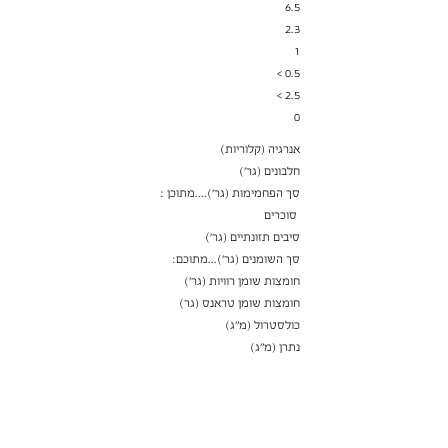
6.5
2.3
1
0.5 >
2.5 >
0
אנרגיה (קלוריות)
חלבונים (גר׳)
סך הפחמימות (גר')....מתוכן :
סוכרים
סיבים תזונתיים (גר׳)
סך השומנים (גר')...מתוכם:
חומצות שומן רוויות (גר')
חומצות שומן טראנס (גר)
כולסטרול (מ"ג)
נתרן (מ"ג)