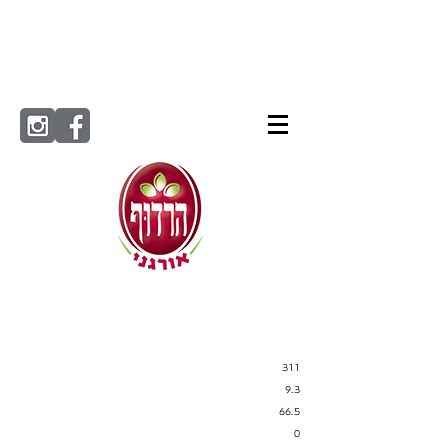
ערך
ל-100
תזונתי
גרם
311
9.3
66.5
0