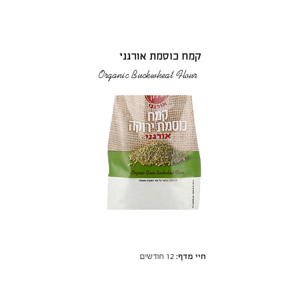
קמח כוסמת אורגני
Organic Buckwheat Flour
חיי מדף:
12 חודשים
רכיבים:
גרעיני כוסמת אורגני (100%)
מידע על אלרגנים:
עלול להכיל גלוטן ממקורות (חיטה,