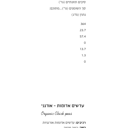
סיבים תזונתיים (גר׳)
סך השומנים (גר')...מתוכם:
נתרן (מ"ג)
364
23.7
57.4
0
13.7
1.3
0
עדשים אדומות - אורגני
Organic Chick peas
רכיבים:
עדשים אדומות אורגניות
כשר
: כשר פרווה.