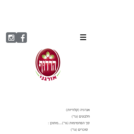
ערך
ל-100
תזונתי
גרם
אנרגיה (קלוריות)
חלבונים (גר׳)
סך הפחמימות (גר')....מתוכן :
סוכרים (גר׳)