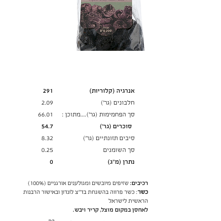
ערך תזונתי
ל-100 גרם
אנרגיה (קלוריות)
291
חלבונים (גר׳)
2.09
סך הפחמימות (גר')....מתוכן :
66.01
סוכרים (גר׳)
54.7
סיבים תזונתיים (גר׳)
8.32
סך השומנים
0.25
נתרן (מ"ג)
0
רכיבים:
שזיפים מיובשים ומגולענים אורגניים (100%)
כשר
: כשר פרווה בהשגחת בד"צ לונדון ובאישור הרבנות
הראשית לישראל
לאחסן במקום מוצל, קריר ויבש.