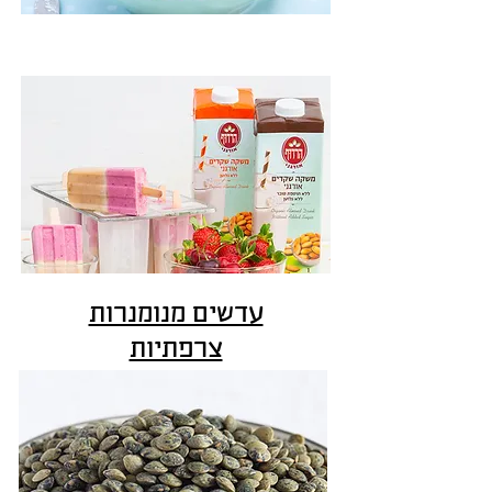
משקאות צמחיים
עדשים מנומנרות
צרפתיות