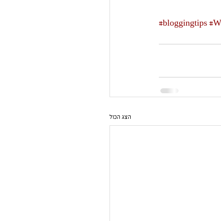
#bloggingtips
#W
הצג הכול