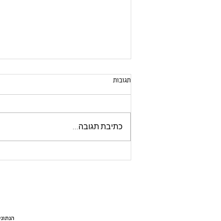
תגובות
כתיבת תגובה...
סלט ריגטיני מחיטת כוסמין אמר
הנתוני