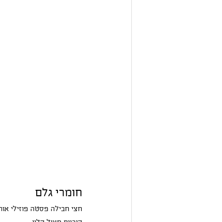
חומרי גלם
חצי חבילה פסטה פוזילי אורג
קוביות חציל קלוי