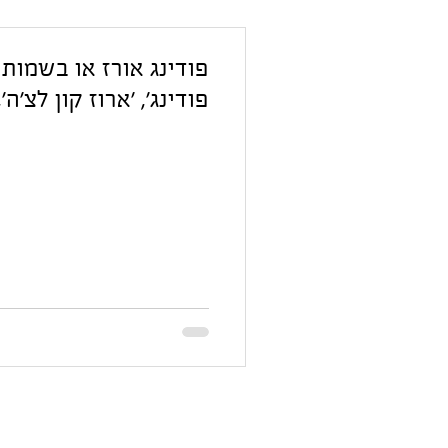
פודינג אורז או בשמותיו
פודינג׳, ׳ארוז קון לצ'ה׳,